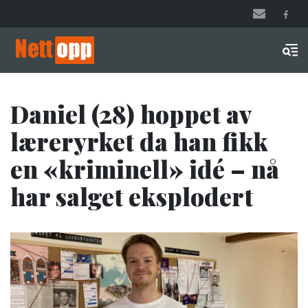
Hopp
til
hovedinnhold
Men
Daniel (28) hoppet av
læreryrket da han fikk
en «kriminell» idé – nå
har salget eksplodert