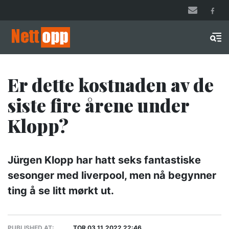
Hopp
til
hovedinnhold
Men
Er dette kostnaden av de
siste fire årene under
Klopp?
Jürgen Klopp har hatt seks fantastiske
sesonger med liverpool, men nå begynner
ting å se litt mørkt ut.
PUBLISHED AT:
TOR 03.11.2022 22:46