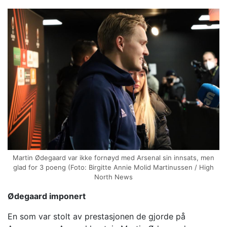
Martin Ødegaard var ikke fornøyd med Arsenal sin innsats, men
glad for 3 poeng (Foto: Birgitte Annie Molid Martinussen / High
North News
Ødegaard imponert
En som var stolt av prestasjonen de gjorde på