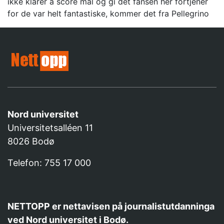
ikke klarer å score mål og gi det fansen her fortjener
for de var helt fantastiske, kommer det fra Pellegrino
Nord universitet
Universitetsalléen 11
8026 Bodø
Telefon: 755 17 000
NETTOPP er nettavisen på journalistutdanninga
ved Nord universitet i Bodø.