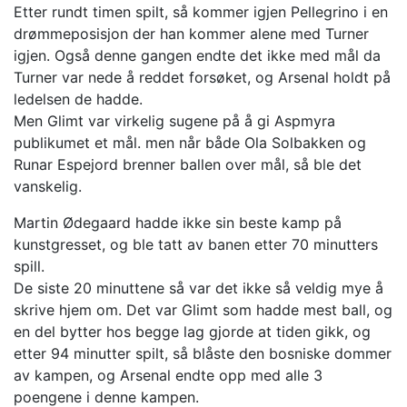
Etter rundt timen spilt, så kommer igjen Pellegrino i en
drømmeposisjon der han kommer alene med Turner
igjen. Også denne gangen endte det ikke med mål da
Turner var nede å reddet forsøket, og Arsenal holdt på
ledelsen de hadde.
Men Glimt var virkelig sugene på å gi Aspmyra
publikumet et mål. men når både Ola Solbakken og
Runar Espejord brenner ballen over mål, så ble det
vanskelig.
Martin Ødegaard hadde ikke sin beste kamp på
kunstgresset, og ble tatt av banen etter 70 minutters
spill.
De siste 20 minuttene så var det ikke så veldig mye å
skrive hjem om. Det var Glimt som hadde mest ball, og
en del bytter hos begge lag gjorde at tiden gikk, og
etter 94 minutter spilt, så blåste den bosniske dommer
av kampen, og Arsenal endte opp med alle 3
poengene i denne kampen.