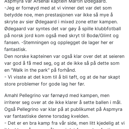
Aspmyra var Arsenal kaptein Martin Ødegaard.
-Jeg er fornøyd med at vi vinner det var det som
betydde noe, men prestasjonen var ikke så mye å
skryte av sier Ødegaard i mixed zone etter kampen.
Ødegaard var syntes det var gøy å spille klubbfotball
på norsk jord kom også med skryt til Bodø/Glimt og
fansen. -Stemningen og opplegget de lager her er
fantastisk.
Den norske kapteinen var også klar over det at seieren
var god å få med seg, og at de ikke så på dette som
en "Walk in the park" på forhånd.
- Vi visste at det kom til å bli tøft, og at de har skapt
store problemer for gode lag her før.
Amahl Pellegrino var førnøyd med kampen, men
irriterer seg over at de ikke klarer å sette ballen i mål.
Også Pellegrino var klar på at publikumet på Aspmyra
var fantastiske denne torsdag kvelden.
- Det er en bra kamp fra vår side, men litt kjedelig at vi