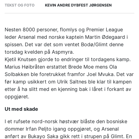
TEKST OG FOTO
KEVIN ANDRE DYBFEST JØRGENSEN
Nesten 8000 personer, flomlys og Premier League
leder Arsenal med norske kaptein Martin Ødegaard i
spissen. Det var det som ventet Bodø/Glimt denne
torsdag kvelden på Aspmyra.
Kjetil Knutsen gjorde to endringer til tordagens kamp.
Marius Høibråten erstattet Brede Moe mens Ola
Solbakken ble foretrukket framfor Joel Mvuka. Det var
før kamp usikkert om Ulrik Saltnes ble klar til kampen
etter å ha slitt med en kjenning bak i låret i forkant av
oppgjøret.
Ut med skade
I et rufsete nord-norsk høstvær blåste den bosniske
dommer Irfan Peljto igang oppgjøret, og Arsenal
anført av Bukayo Saka gikk rett i strupen på Glimt. En