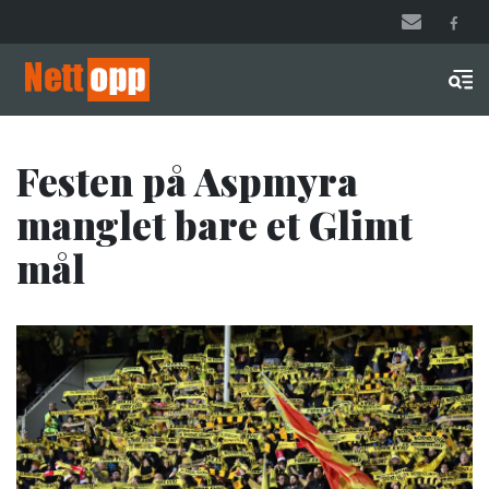
Hopp
til
hovedinnhold
Men
Festen på Aspmyra
manglet bare et Glimt
mål