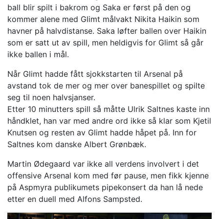
ball blir spilt i bakrom og Saka er først på den og
kommer alene med Glimt målvakt Nikita Haikin som
havner på halvdistanse. Saka løfter ballen over Haikin
som er satt ut av spill, men heldigvis for Glimt så går
ikke ballen i mål.
Når Glimt hadde fått sjokkstarten til Arsenal på
avstand tok de mer og mer over banespillet og spilte
seg til noen halvsjanser.
Etter 10 minutters spill så måtte Ulrik Saltnes kaste inn
håndklet, han var med andre ord ikke så klar som Kjetil
Knutsen og resten av Glimt hadde håpet på. Inn for
Saltnes kom danske Albert Grønbæk.
Martin Ødegaard var ikke all verdens involvert i det
offensive Arsenal kom med før pause, men fikk kjenne
på Aspmyra publikumets pipekonsert da han lå nede
etter en duell med Alfons Sampsted.