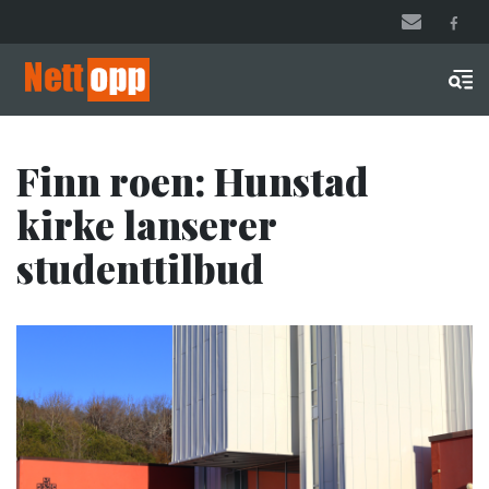
Hopp
til
hovedinnhold
Men
Finn roen: Hunstad
kirke lanserer
studenttilbud