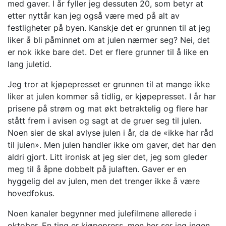
med gaver. I år fyller jeg dessuten 20, som betyr at
etter nyttår kan jeg også være med på alt av
festligheter på byen. Kanskje det er grunnen til at jeg
liker å bli påminnet om at julen nærmer seg? Nei, det
er nok ikke bare det. Det er flere grunner til å like en
lang juletid.
Jeg tror at kjøpepresset er grunnen til at mange ikke
liker at julen kommer så tidlig, er kjøpepresset. I år har
prisene på strøm og mat økt betraktelig og flere har
stått frem i avisen og sagt at de gruer seg til julen.
Noen sier de skal avlyse julen i år, da de «ikke har råd
til julen». Men julen handler ikke om gaver, det har den
aldri gjort. Litt ironisk at jeg sier det, jeg som gleder
meg til å åpne dobbelt på julaften. Gaver er en
hyggelig del av julen, men det trenger ikke å være
hovedfokus.
Noen kanaler begynner med julefilmene allerede i
oktober. En ting er kjøpepress, men her ser jeg ingen