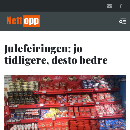
Hopp
til
hovedinnhold
Men
Julefeiringen: jo
tidligere, desto bedre