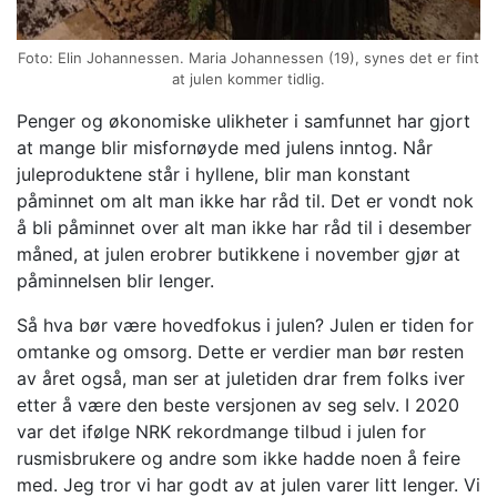
Foto: Elin Johannessen. Maria Johannessen (19), synes det er fint
at julen kommer tidlig.
Penger og økonomiske ulikheter i samfunnet har gjort
at mange blir misfornøyde med julens inntog. Når
juleproduktene står i hyllene, blir man konstant
påminnet om alt man ikke har råd til. Det er vondt nok
å bli påminnet over alt man ikke har råd til i desember
måned, at julen erobrer butikkene i november gjør at
påminnelsen blir lenger.
Så hva bør være hovedfokus i julen? Julen er tiden for
omtanke og omsorg. Dette er verdier man bør resten
av året også, man ser at juletiden drar frem folks iver
etter å være den beste versjonen av seg selv. I 2020
var det ifølge NRK rekordmange tilbud i julen for
rusmisbrukere og andre som ikke hadde noen å feire
med. Jeg tror vi har godt av at julen varer litt lenger. Vi