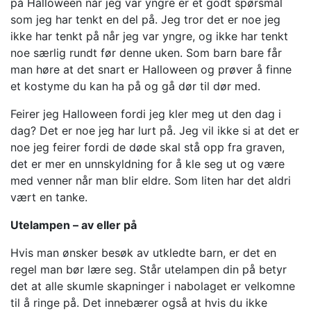
på Halloween når jeg var yngre er et godt spørsmål
som jeg har tenkt en del på. Jeg tror det er noe jeg
ikke har tenkt på når jeg var yngre, og ikke har tenkt
noe særlig rundt før denne uken. Som barn bare får
man høre at det snart er Halloween og prøver å finne
et kostyme du kan ha på og gå dør til dør med.
Feirer jeg Halloween fordi jeg kler meg ut den dag i
dag? Det er noe jeg har lurt på. Jeg vil ikke si at det er
noe jeg feirer fordi de døde skal stå opp fra graven,
det er mer en unnskyldning for å kle seg ut og være
med venner når man blir eldre. Som liten har det aldri
vært en tanke.
Utelampen – av eller på
Hvis man ønsker besøk av utkledte barn, er det en
regel man bør lære seg. Står utelampen din på betyr
det at alle skumle skapninger i nabolaget er velkomne
til å ringe på. Det innebærer også at hvis du ikke