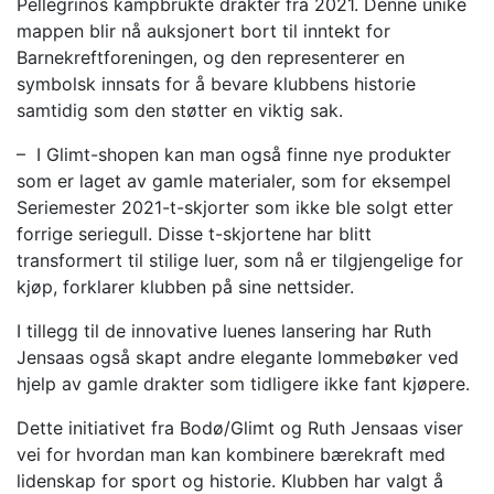
Pellegrinos kampbrukte drakter fra 2021. Denne unike
mappen blir nå auksjonert bort til inntekt for
Barnekreftforeningen, og den representerer en
symbolsk innsats for å bevare klubbens historie
samtidig som den støtter en viktig sak.
– I Glimt-shopen kan man også finne nye produkter
som er laget av gamle materialer, som for eksempel
Seriemester 2021-t-skjorter som ikke ble solgt etter
forrige seriegull. Disse t-skjortene har blitt
transformert til stilige luer, som nå er tilgjengelige for
kjøp, forklarer klubben på sine nettsider.
I tillegg til de innovative luenes lansering har Ruth
Jensaas også skapt andre elegante lommebøker ved
hjelp av gamle drakter som tidligere ikke fant kjøpere.
Dette initiativet fra Bodø/Glimt og Ruth Jensaas viser
vei for hvordan man kan kombinere bærekraft med
lidenskap for sport og historie. Klubben har valgt å