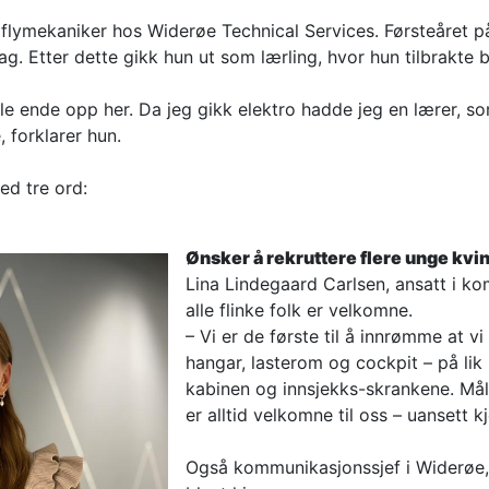
 flymekaniker hos Widerøe Technical Services. Førsteåret p
yfag. Etter dette gikk hun ut som lærling, hvor hun tilbrakte
kulle ende opp her. Da jeg gikk elektro hadde jeg en lærer, 
 forklarer hun.
ed tre ord:
Ønsker å rekruttere flere unge kvi
Lina Lindegaard Carlsen, ansatt i k
alle flinke folk er velkomne.
– Vi er de første til å innrømme at vi
hangar, lasterom og cockpit – på lik 
kabinen og innsjekks-skrankene. Måle
er alltid velkomne til oss – uansett k
Også kommunikasjonssjef i Widerøe, Ca