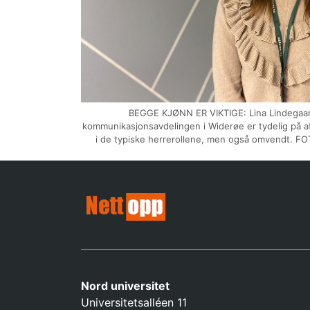
BEGGE KJØNN ER VIKTIGE: Lina Lindegaard
kommunikasjonsavdelingen i Widerøe er tydelig på at
i de typiske herrerollene, men også omvendt. FO
Nord universitet
Universitetsalléen 11