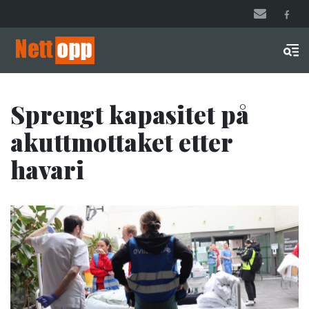
Hopp
til
hovedinnhold
Men
Sprengt kapasitet på
akuttmottaket etter
havari