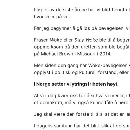
I løpet av de siste årene har vi blitt hengt 
hvor vi er på vei.
Før jeg begynner å gå løs på bevegelsen, v
Frasen
Woke
eller
Stay Woke
ble til å begy
oppmerksom på den uretten som ble begått m
på Michael Brown i Missouri i 2014.
Men siden den gang har Woke-bevegelsen vok
opplyst i politisk og kulturell forstand, elle
I Norge setter vi ytringsfriheten høyt.
At vi i dag kvier oss for å si hva vi mener,
et demokrati, må vi også kunne tåle å hør
Jeg skal være den første til å si at det er 
I dagens samfunn har det blitt slik at derso