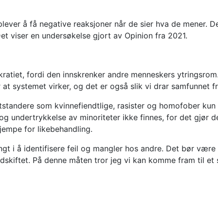
er å få negative reaksjoner når de sier hva de mener. Det 
et viser en undersøkelse gjort av Opinion fra 2021.
tiet, fordi den innskrenker andre menneskers ytringsrom. P
at systemet virker, og det er også slik vi drar samfunnet f
tandere som kvinnefiendtlige, rasister og homofober kun for
g undertrykkelse av minoriteter ikke finnes, for det gjør det
jempe for likebehandling.
angt i å identifisere feil og mangler hos andre. Det bør være
rdskiftet. På denne måten tror jeg vi kan komme fram til e