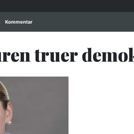
igation
t
Kommentar
ren truer demok