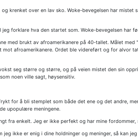
ut og krenket over en lav sko. Woke-bevegelsen har mistet sin
il jeg forklare hva den startet som. Woke-bevegelsen har f
nne med brukt av afroamerikanere på 40-tallet. Målet med "s
ot afroamerikanere. Ordet ble videreført og for alvor tat
st seg større og større, og på veien mistet den sin oppri
r som noen ville sagt, høysensitiv.
 i frykt for å bli stemplet som både det ene og det andre, m
e de upopulære meningene.
langt fra enkelt. Jeg er ikke perfekt og har mine fordommer
m jeg ikke er enig i dine holdninger og meninger, så kan jeg 