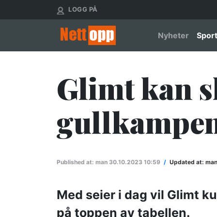
Hopp
User account menu
LOGG PÅ
til
hovedinnhold
Main nav
Nyheter
Spor
Glimt kan sk
gullkampe
Published at:
man 30.10.2023 10:59
/
Updated at:
man 
Med seier i dag vil Glimt 
på toppen av tabellen.