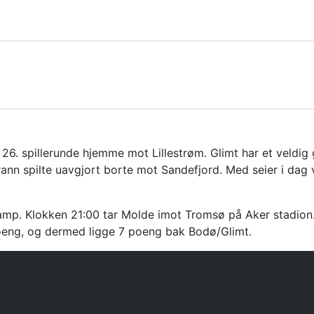
26. spillerunde hjemme mot Lillestrøm. Glimt har et veldi
nn spilte uavgjort borte mot Sandefjord. Med seier i dag v
mp. Klokken 21:00 tar Molde imot Tromsø på Aker stadion. H
oeng, og dermed ligge 7 poeng bak Bodø/Glimt.