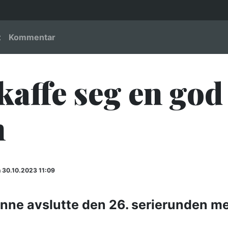
igation
t
Kommentar
affe seg en god 
n
30.10.2023 11:09
kunne avslutte den 26. serierunden m