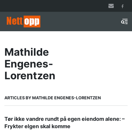
Hopp
til
hovedinnhold
Men
Mathilde
Engenes-
Lorentzen
ARTICLES BY MATHILDE ENGENES-LORENTZEN
Tør ikke vandre rundt på egen eiendom alene: –
Frykter elgen skal komme