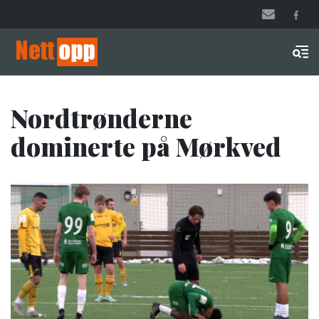
Hopp
til
hovedinnhold
Men
Nordtrønderne
dominerte på Mørkved