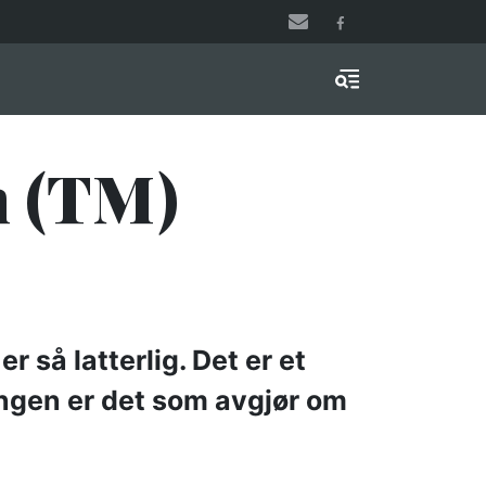
Menu & Search
m (TM)
r så latterlig. Det er et
kingen er det som avgjør om