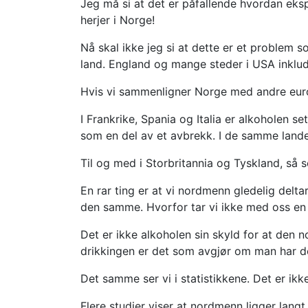
Jeg må si at det er påfallende hvordan ek
herjer i Norge!
Nå skal ikke jeg si at dette er et problem s
land. England og mange steder i USA inklud
Hvis vi sammenligner Norge med andre europei
I Frankrike, Spania og Italia er alkoholen 
som en del av et avbrekk. I de samme landen
Til og med i Storbritannia og Tyskland, så ser
En rar ting er at vi nordmenn gledelig delta
den samme. Hvorfor tar vi ikke med oss en 
Det er ikke alkoholen sin skyld for at den no
drikkingen er det som avgjør om man har de
Det samme ser vi i statistikkene. Det er ik
Flere studier viser at nordmenn ligger langt