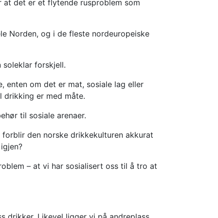
 at det er et flytende rusproblem som
hele Norden, og i de fleste nordeuropeiske
soleklar forskjell.
, enten om det er mat, sosiale lag eller
l drikking er med måte.
ehør til sosiale arenaer.
m forblir den norske drikkekulturen akkurat
igjen?
blem – at vi har sosialisert oss til å tro at
 drikker. Likevel ligger vi på andreplass