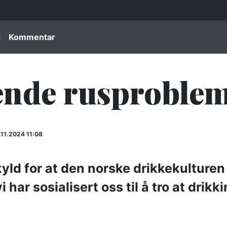
igation
t
Kommentar
tende rusproble
.11.2024 11:08
yld for at den norske drikkekulturen e
 har sosialisert oss til å tro at drik