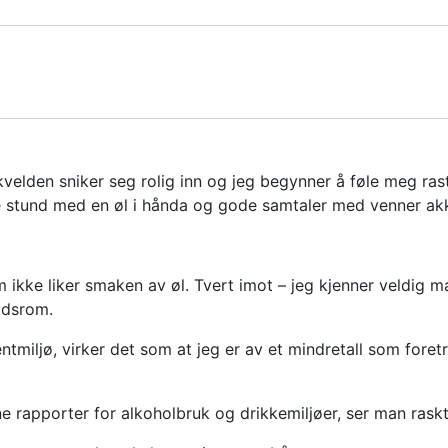
velden sniker seg rolig inn og jeg begynner å føle meg rastl
e stund med en øl i hånda og gode samtaler med venner ak
m ikke liker smaken av øl. Tvert imot – jeg kjenner veldig 
tidsrom.
entmiljø, virker det som at jeg er av et mindretall som foretr
gne rapporter for alkoholbruk og drikkemiljøer, ser man ra