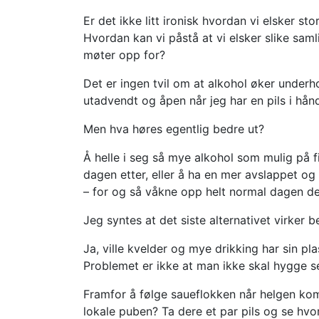
Er det ikke litt ironisk hvordan vi elsker s
Hvordan kan vi påstå at vi elsker slike samli
møter opp for?
Det er ingen tvil om at alkohol øker under
utadvendt og åpen når jeg har en pils i hån
Men hva høres egentlig bedre ut?
Å helle i seg så mye alkohol som mulig på f
dagen etter, eller å ha en mer avslappet og
– for og så våkne opp helt normal dagen d
Jeg syntes at det siste alternativet virker b
Ja, ville kvelder og mye drikking har sin pl
Problemet er ikke at man ikke skal hygge s
Framfor å følge saueflokken når helgen ko
lokale puben? Ta dere et par pils og se hv