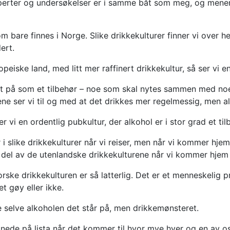
sperter og undersøkelser er i samme båt som meg, og mener
om bare finnes i Norge. Slike drikkekulturer finner vi over 
ert.
ske land, med litt mer raffinert drikkekultur, så ser vi en 
sett på som et tilbehør – noe som skal nytes sammen med noe
e ser vi til og med at det drikkes mer regelmessig, men al
 vi en ordentlig pubkultur, der alkohol er i stor grad et tilb
r i slike drikkekulturer når vi reiser, men når vi kommer hje
del av de utenlandske drikkekulturene når vi kommer hjem 
rske drikkekulturen er så latterlig. Det er et menneskelig pro
t gøy eller ikke.
ke selve alkoholen det står på, men drikkemønsteret.
 nede på lista når det kommer til hvor mye hver og en av oss