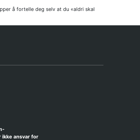
per å fortelle deg selv at du «aldri skal
m-
 ikke ansvar for