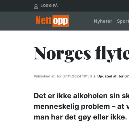
Hopp
User account menu
LOGG PÅ
til
hovedinnhold
Main nav
Nyheter
Spor
Norges fly
Published at:
tor 07.11.2024 10:50
/
Updated at:
tor 07
Det er ikke alkoholen sin sk
menneskelig problem – at vi
man har det gøy eller ikke.