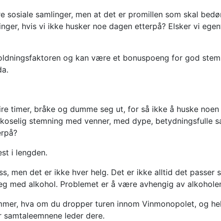
tore sosiale samlinger, men at det er promillen som skal bed
nger, hvis vi ikke husker noe dagen etterpå? Elsker vi egent
holdningsfaktoren og kan være et bonuspoeng for god stemni
da.
ire timer, bråke og dumme seg ut, for så ikke å huske noen 
 koselig stemning med venner, med dype, betydningsfulle sa
erpå?
est i lengden.
ass, men det er ikke hver helg. Det er ikke alltid det passer
eg med alkohol. Problemet er å være avhengig av alkohole
mmer, hva om du dropper turen innom Vinmonopolet, og hel
or samtaleemnene leder dere.