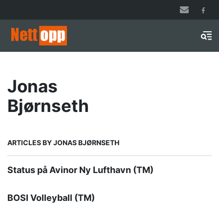
Hopp
til
hovedinnhold
Men
Jonas
Bjørnseth
ARTICLES BY JONAS BJØRNSETH
Status på Avinor Ny Lufthavn (TM)
BOSI Volleyball (TM)