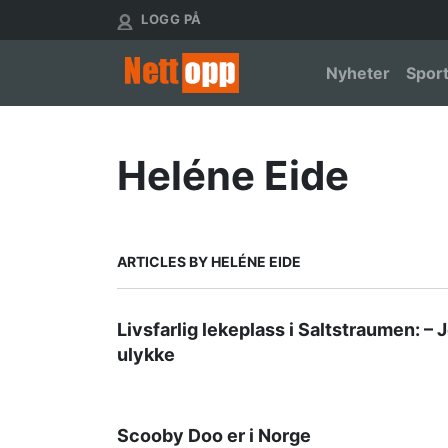
Hopp
User account menu
LOGG PÅ
til
hovedinnhold
Main nav
Nyheter
Spor
Heléne Eide
ARTICLES BY HELÉNE EIDE
Livsfarlig lekeplass i Saltstraumen: – 
ulykke
Scooby Doo er i Norge