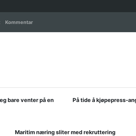
igation
t
Kommentar
Jeg bare venter på en
På tide å kjøpepress-an
Maritim næring sliter med rekruttering