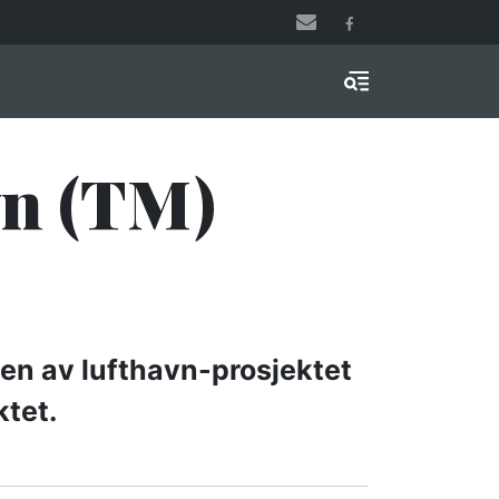
Menu & Search
vn (TM)
gen av lufthavn-prosjektet
ktet.