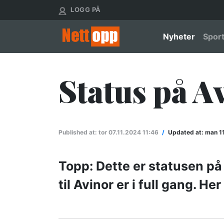
Hopp
User account menu
LOGG PÅ
til
hovedinnhold
Main nav
Nyheter
Spor
Status på A
Published at:
tor 07.11.2024 11:46
/
Updated at:
man 11
Topp: Dette er statusen på
til Avinor er i full gang. H