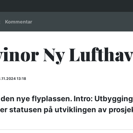
igation
t
Kommentar
vinor Ny Luftha
.11.2024 13:18
 den nye flyplassen. Intro: Utbyggin
er er statusen på utviklingen av prosje